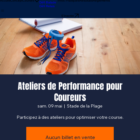
Défi Express
Défi Ultime
Accueil
Concept
Courses
Infos Pratiques
Résultats
Règlements
Défi Balade
Défi Relais
S'inscrire
Ateliers de Performance pour
Coureurs
sam. 09 mai
  |  
Stade de la Plage
Participez à des ateliers pour optimiser votre course.